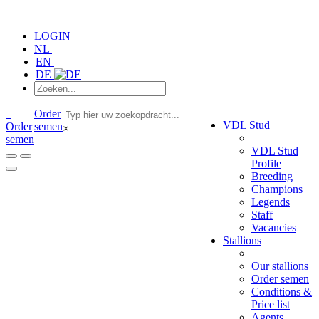
LOGIN
NL
EN
DE
Order
VDL Stud
Order
semen
×
semen
VDL Stud
Profile
Breeding
Champions
Legends
Staff
Vacancies
Stallions
Our stallions
Order semen
Conditions &
Price list
Agents