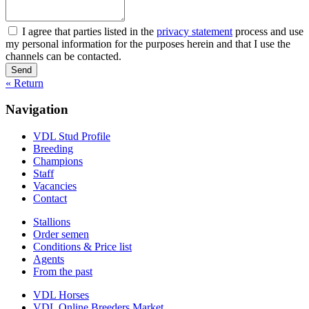
I agree that parties listed in the
privacy statement
process and use
my personal information for the purposes herein and that I use the
channels can be contacted.
Send
« Return
Navigation
VDL Stud Profile
Breeding
Champions
Staff
Vacancies
Contact
Stallions
Order semen
Conditions & Price list
Agents
From the past
VDL Horses
VDL Online Breeders Market