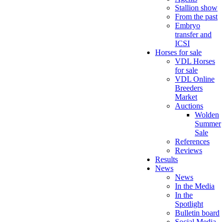
Stallion show
From the past
Embryo
transfer and
ICSI
Horses for sale
VDL Horses
for sale
VDL Online
Breeders
Market
Auctions
Wolden
Summer
Sale
References
Reviews
Results
News
News
In the Media
In the
Spotlight
Bulletin board
Social Media