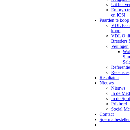
Uit het ve
Embryo tr
en ICSI
Paarden te koop
VDL Paar
koop
VDL Onli
Breeders 
Veilingen
Wol
Su
Sal
Referentie
Recensies
Resultaten
Nieuws
Nieuws
In de Med
In de Spot
Prikbord
Social Me
Contact
Sperma bestelle