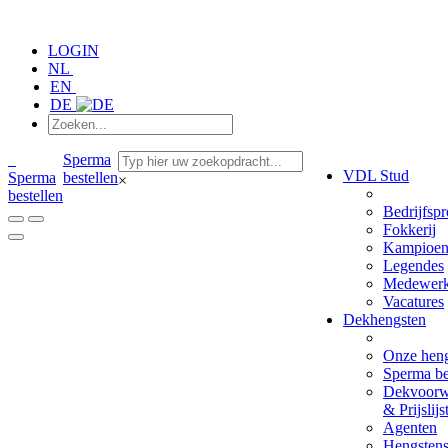
LOGIN
NL
EN
DE
Sperma
VDL Stud
Sperma
bestellen
×
bestellen
Bedrijfspr
Fokkerij
Kampioen
Legendes
Medewerk
Vacatures
Dekhengsten
Onze hen
Sperma be
Dekvoorw
& Prijslijs
Agenten
Hengsten