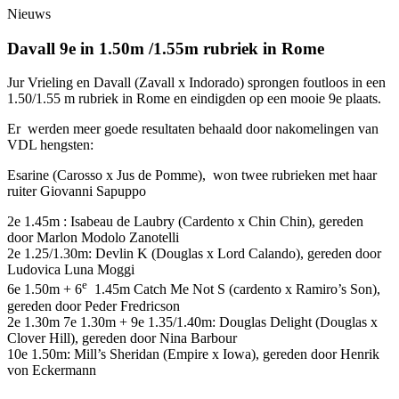
Nieuws
Davall 9e in 1.50m /1.55m rubriek in Rome
Jur Vrieling en Davall (Zavall x Indorado) sprongen foutloos in een
1.50/1.55 m rubriek in Rome en eindigden op een mooie 9e plaats.
Er werden meer goede resultaten behaald door nakomelingen van
VDL hengsten:
Esarine (Carosso x Jus de Pomme), won twee rubrieken met haar
ruiter Giovanni Sapuppo
2e 1.45m : Isabeau de Laubry (Cardento x Chin Chin), gereden
door Marlon Modolo Zanotelli
2e 1.25/1.30m: Devlin K (Douglas x Lord Calando), gereden door
Ludovica Luna Moggi
e
6e 1.50m + 6
1.45m Catch Me Not S (cardento x Ramiro’s Son),
gereden door Peder Fredricson
2e 1.30m 7e 1.30m + 9e 1.35/1.40m: Douglas Delight (Douglas x
Clover Hill), gereden door Nina Barbour
10e 1.50m: Mill’s Sheridan (Empire x Iowa), gereden door Henrik
von Eckermann