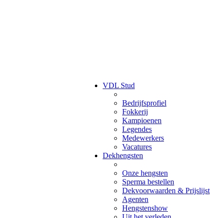
VDL Stud
Bedrijfsprofiel
Fokkerij
Kampioenen
Legendes
Medewerkers
Vacatures
Dekhengsten
Onze hengsten
Sperma bestellen
Dekvoorwaarden & Prijslijst
Agenten
Hengstenshow
Uit het verleden