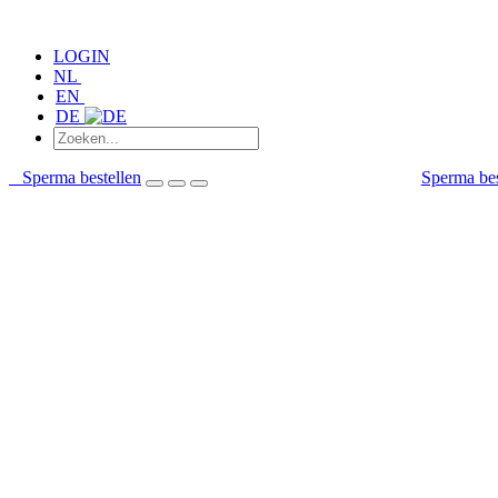
LOGIN
NL
EN
DE
Sperma bestellen
Sperma bes