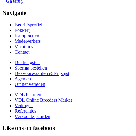
« Ga terug
Navigatie
Bedrijfsprofiel
Fokkerij
Kampioenen
Medewerkers
Vacatures
Contact
Dekhengsten
Sperma bestellen
Dekvoorwaarden & Prijslijst
Agenten
Uit het verleden
VDL Paarden
VDL Online Breeders Market
Veilingen
Referenties
Verkochte paarden
Like ons op facebook