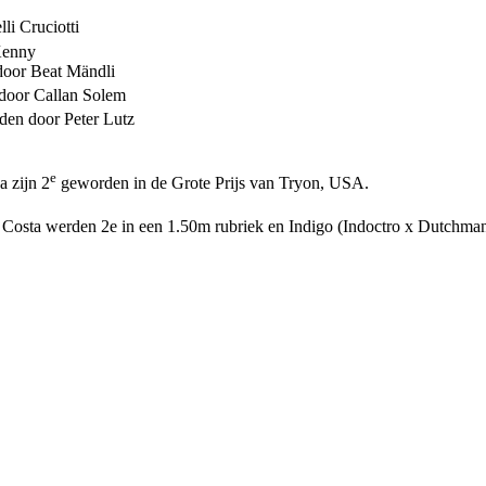
i Cruciotti
Kenny
 door Beat Mändli
 door Callan Solem
den door Peter Lutz
e
a zijn 2
geworden in de Grote Prijs van Tryon, USA.
 Costa werden 2e in een 1.50m rubriek en Indigo (Indoctro x Dutchma