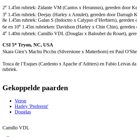
e
2
1.45m rubriek: Zidante VM (Cantos x Herannus), gereden door Kell
e
3
1.45m rubriek: Deejay (Harley x Amulet), gereden door Darragh 
8e 1.45m rubriek: Galan S (Indoctro x Calypso d’Herbiers), gereden
e
6e en 10
1.45m rubrieken: Davidson (Harley x Chin Chin), gereden
e
4
1.40m rubriek: Camillo VDL (Douglas x Baloubet du Rouet), gere
CSI 5* Tryon, NC, USA
Skara Glen’s Machu Picchu (Silverstone x Matterhorn) en Paul O'She
Tosca de l’Esques (Cardento x Apache d’Adriers) en Fabio Leivas da
rubriek.
Gekoppelde paarden
Veron
Harley 'Preferent'
Douglas
Camillo VDL