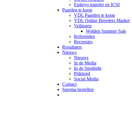
Embryo transfer en ICSI
Paarden te koop
VDL Paarden te koop
VDL Online Breeders Market
Veilingen
Wolden Summer Sale
Referenties
Recensies
Resultaten
Nieuws
Nieuws
In de Media
In de Spotlight
Prikbord
Social Media
Contact
Sperma bestellen